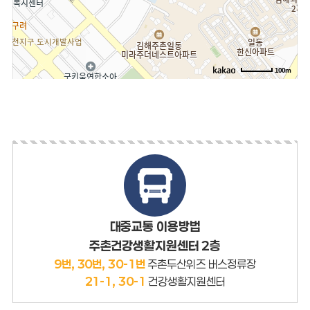
100m
로드뷰
길찾기
지도
크게
보기
대중교통 이용방법
주촌건강생활지원센터 2층
9번, 30번, 30-1번
주촌두산위즈 버스정류장
21-1, 30-1
건강생활지원센터