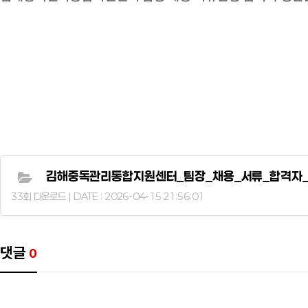
김해중독관리통합지원센터_팀장_채용_서류_합격자_
33회 다운로드 | DATE : 2026-04-15 21:56:01
댓글
0