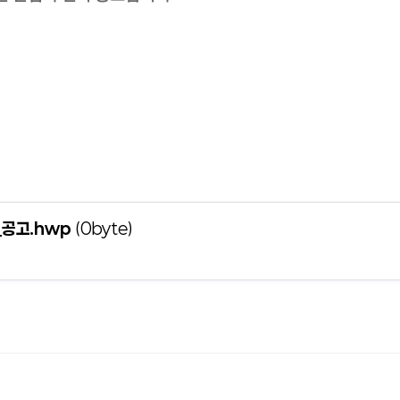
공고.hwp
(0byte)